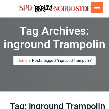
Skip
to
content
Tag Archives:
inground Trampolin
Home
Posts tagged "inground Trampolin"
Tag:
inground Trampolin