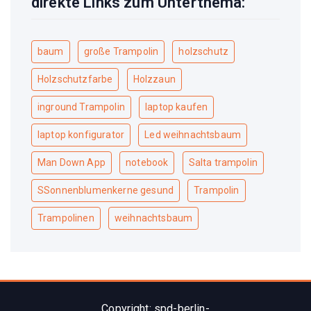
direkte Links zum Unterthema:
baum
große Trampolin
holzschutz
Holzschutzfarbe
Holzzaun
inground Trampolin
laptop kaufen
laptop konfigurator
Led weihnachtsbaum
Man Down App
notebook
Salta trampolin
SSonnenblumenkerne gesund
Trampolin
Trampolinen
weihnachtsbaum
Copyright: spd-berlin-