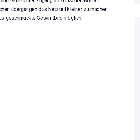
d ein leichter Zugang im kritischen Notfall
schen übergangen das Netzteil kleiner zu machen
n das geschmückte Gesamtbild möglich.