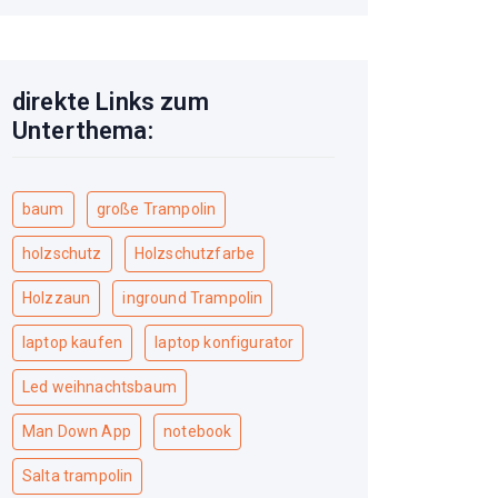
direkte Links zum
Unterthema:
baum
große Trampolin
holzschutz
Holzschutzfarbe
Holzzaun
inground Trampolin
laptop kaufen
laptop konfigurator
Led weihnachtsbaum
Man Down App
notebook
Salta trampolin