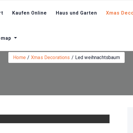
rt
Kaufen Online
Haus und Garten
Xmas Deco
Led weihnachtsbau
temap
Home
Xmas Decorations
Led weihnachtsbaum